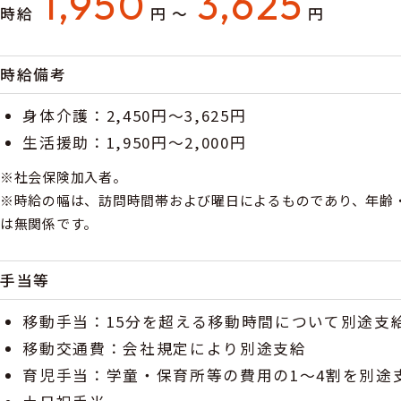
1,950
3,625
時給
円 〜
円
時給備考
身体介護：2,450円～3,625円
生活援助：1,950円～2,000円
※社会保険加入者。
※時給の幅は、訪問時間帯および曜日によるものであり、年齢
は無関係です。
手当等
移動手当：15分を超える移動時間について別途支
移動交通費：会社規定により別途支給
育児手当：学童・保育所等の費用の1～4割を別途