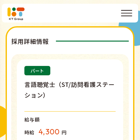
採用詳細情報
パート
言語聴覚士（ST/訪問看護ステー
ション）
給与額
4,300
時給
円